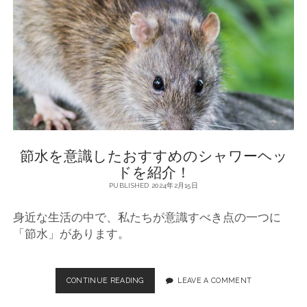
ッ
ド
を
活
用
し
た
節
水
術
節水を意識したおすすめのシャワーヘッ
ドを紹介！
PUBLISHED 2024年2月15日
身近な生活の中で、私たちが意識すべき点の一つに
「節水」があります。
CONTINUE READING
節
LEAVE A COMMENT
水
を