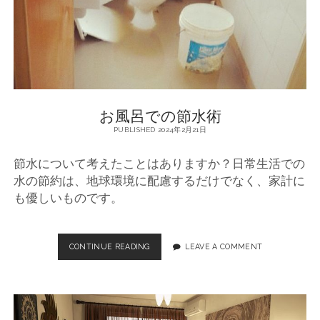
使
っ
た
効
果
的
な
節
お風呂での節水術
水
方
PUBLISHED 2024年2月21日
法
節水について考えたことはありますか？日常生活での
水の節約は、地球環境に配慮するだけでなく、家計に
も優しいものです。
CONTINUE READING
お
LEAVE A COMMENT
風
呂
で
の
節