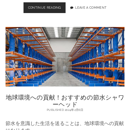
取
CONTINUE READING
節
LEAVE A COMMENT
り
水
組
シ
み
ャ
ワ
ー
ヘ
ッ
ド
：
水
道
代
削
減
と
地球環境への貢献！おすすめの節水シャワ
環
境
ーヘッド
保
PUBLISHED 2024年2月6日
護
の
節水を意識した生活を送ることは、地球環境への貢献
一
石