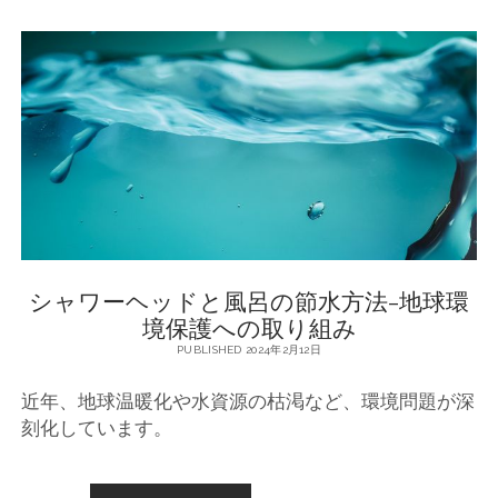
意
識
し
た
お
す
す
め
の
シ
ャ
ワ
ー
シャワーヘッドと風呂の節水方法-地球環
ヘ
ッ
境保護への取り組み
ド
PUBLISHED 2024年2月12日
を
紹
近年、地球温暖化や水資源の枯渇など、環境問題が深
介
！
刻化しています。