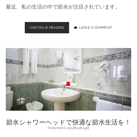
ヘ
最近、私の生活の中で節水が注目されています。
ッ
ド
CONTINUE READING
節
LEAVE A COMMENT
水
シ
ャ
ワ
ー
ヘ
ッ
ド
の
選
び
方
と
使
い
節水シャワーヘッドで快適な節水生活を！
方
を
PUBLISHED 2023年12月24日
紹