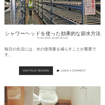
シャワーヘッドを使った効果的な節水方法
PUBLISHED 2024年2月24日
毎日の生活には、水の使用量を減らすことが重要で
す。
CONTINUE READING
シ
LEAVE A COMMENT
ャ
ワ
ー
ヘ
ッ
ド
を