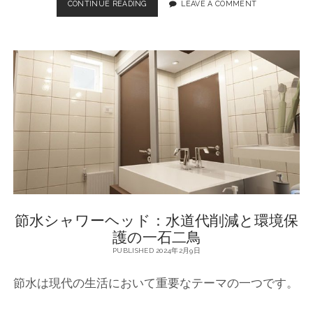
CONTINUE READING
シ
LEAVE A COMMENT
ャ
ワ
ー
ヘ
ッ
ド
と
風
呂
の
節
水
方
法
-
節水シャワーヘッド：水道代削減と環境保
地
球
護の一石二鳥
環
PUBLISHED 2024年2月9日
境
保
節水は現代の生活において重要なテーマの一つです。
護
へ
の