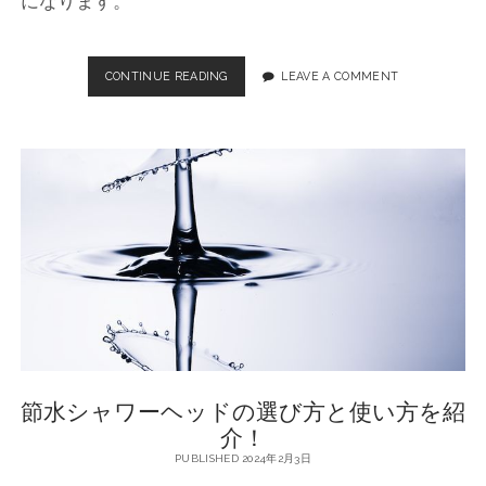
になります。
二
鳥
CONTINUE READING
地
LEAVE A COMMENT
球
環
境
へ
の
貢
献
！
お
す
す
め
の
節
水
節水シャワーヘッドの選び方と使い方を紹
シ
ャ
介！
ワ
PUBLISHED 2024年2月3日
ー