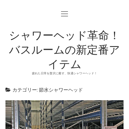
o
p
e
n
シャワーヘッド革命！
m
e
n
u
バスルームの新定番ア
イテム
疲れた日常を贅沢に癒す、快適シャワーヘッド！
カテゴリー: 節水シャワーヘッド