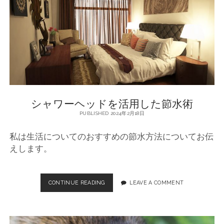
水
術
シャワーヘッドを活用した節水術
PUBLISHED 2024年2月18日
私は生活についてのおすすめの節水方法についてお伝
えします。
CONTINUE READING
シ
LEAVE A COMMENT
ャ
ワ
ー
ヘ