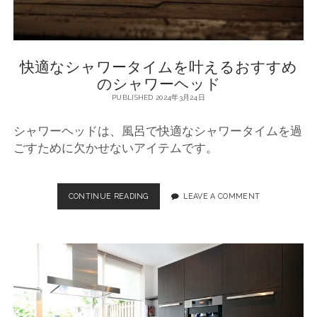
ヘ
ッ
ド
快適なシャワータイムを叶えるおすすめ
のシャワーヘッド
革
PUBLISHED 2024年3月24日
命
シャワーヘッドは、風呂で快適なシャワータイムを過
！
ごすために欠かせないアイテムです。
バ
ス
CONTINUE READING
快
LEAVE A COMMENT
適
ル
な
シ
ー
ャ
ワ
ム
ー
タ
の
イ