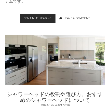
テムです。
び
方
と
CONTINUE READING
快
LEAVE A COMMENT
お
適
す
な
す
バ
め
ス
ポ
タ
イ
イ
ン
ム
ト
を
叶
え
る
、
お
す
す
シャワーヘッドの役割や選び方、おすす
め
の
めのシャワーヘッドについて
シ
PUBLISHED 2024年3月6日
ャ