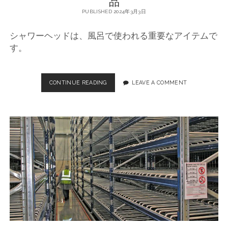
品
め
PUBLISHED 2024年3月3日
の
シ
シャワーヘッドは、風呂で使われる重要なアイテムで
ャ
ワ
す。
ー
ヘ
ッ
CONTINUE READING
シ
LEAVE A COMMENT
ド
ャ
に
ワ
つ
ー
い
ヘ
て
ッ
ド
の
選
び
方
と
お
す
す
め