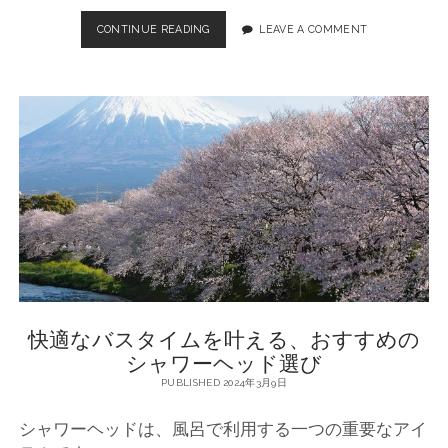
方
CONTINUE READING
快
LEAVE A COMMENT
と
適
お
な
す
お
す
風
め
呂
ア
タ
イ
イ
テ
ム
ム
を
演
出
す
る
シ
ャ
快適なバスタイムを叶える、おすすめの
ワ
ー
シャワーヘッド選び
ヘ
PUBLISHED 2024年3月9日
ッ
ド
シャワーヘッドは、風呂で利用する一つの重要なアイ
の
選