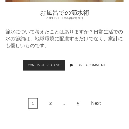
節
お風呂での節水術
水
方
PUBLISHED 2024年2月21日
法
節水について考えたことはありますか？日常生活での
水の節約は、地球環境に配慮するだけでなく、家計に
も優しいものです。
CONTINUE READING
お
LEAVE A COMMENT
風
呂
で
の
節
水
投
1
2
…
5
Next
術
稿
ナ
ビ