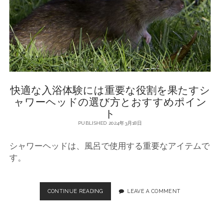
の
選
び
方
と
お
す
す
め
快適な入浴体験には重要な役割を果たすシ
ア
イ
ャワーヘッドの選び方とおすすめポイン
テ
ト
ム
PUBLISHED 2024年3月18日
シャワーヘッドは、風呂で使用する重要なアイテムで
す。
CONTINUE READING
快
LEAVE A COMMENT
適
な
入