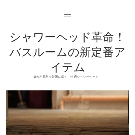
o
p
e
n
シャワーヘッド革命！
m
e
n
u
バスルームの新定番ア
イテム
疲れた日常を贅沢に癒す、快適シャワーヘッド！
シ
ャ
ワ
ー