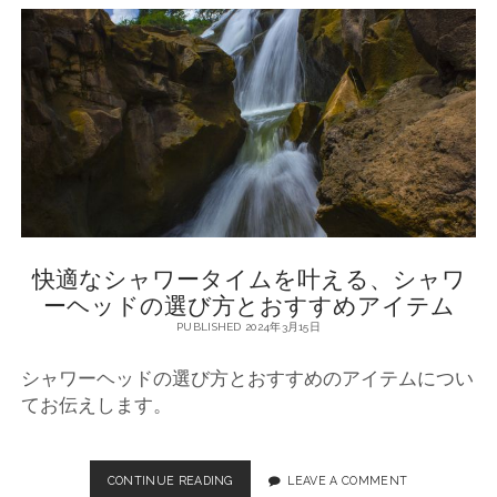
浴
体
験
に
は
重
要
な
役
割
を
果
快適なシャワータイムを叶える、シャワ
た
す
ーヘッドの選び方とおすすめアイテム
シ
PUBLISHED 2024年3月15日
ャ
ワ
シャワーヘッドの選び方とおすすめのアイテムについ
ー
ヘ
てお伝えします。
ッ
ド
の
CONTINUE READING
快
LEAVE A COMMENT
選