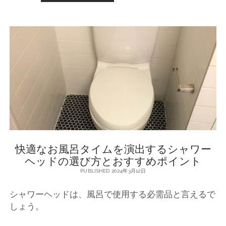
適
び
な
方
シ
と
ャ
お
ワ
す
ー
す
タ
め
イ
ポ
ム
イ
を
ン
叶
ト
え
る
、
シ
快適なお風呂タイムを演出するシャワー
ャ
ワ
ヘッドの選び方とおすすめポイント
ー
PUBLISHED 2024年3月12日
ヘ
ッ
シャワーヘッドは、風呂で使用する必需品と言えるで
ド
の
しょう。
選
び