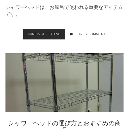
ワ
シャワーヘッドは、お風呂で使われる重要なアイテム
ー
ヘ
です。
ッ
ド
選
CONTINUE READING
シ
LEAVE A COMMENT
び
ャ
ワ
ー
ヘ
ッ
ド
の
役
割
や
選
び
方
、
お
シャワーヘッドの選び方とおすすめの商
す
す