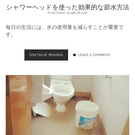
シャワーヘッドを使った効果的な節水方法
の
商
PUBLISHED 2024年2月24日
品
毎日の生活には、水の使用量を減らすことが重要で
す。
CONTINUE READING
シ
LEAVE A COMMENT
ャ
ワ
ー
ヘ
ッ
ド
を
使
っ
た
効
果
的
な