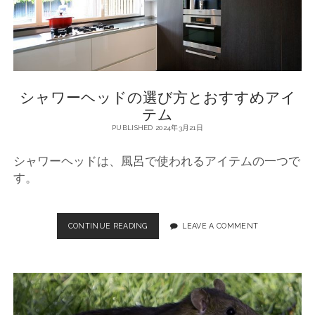
ム
新
を
叶
定
え
番
る
お
ア
す
シャワーヘッドの選び方とおすすめアイ
す
イ
め
テム
の
PUBLISHED 2024年3月21日
テ
シ
ャ
ム
シャワーヘッドは、風呂で使われるアイテムの一つで
ワ
ー
す。
P
ヘ
ッ
o
ド
CONTINUE READING
シ
LEAVE A COMMENT
s
ャ
ワ
t
ー
ヘ
s
ッ
ド